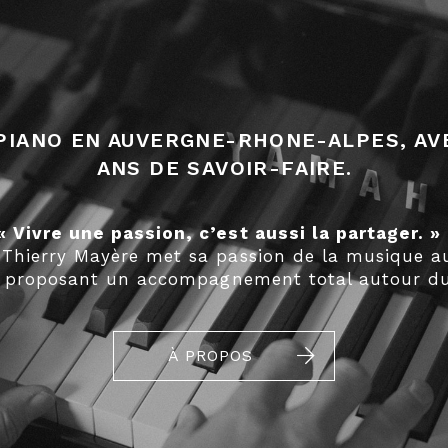
PIANO EN AUVERGNE-RHONE-ALPES, AV
ANS DE SAVOIR-FAIRE.
« Vivre une passion, c’est aussi la partager. 
 Thierry Mayère met sa passion de la musique au
s, proposant un accompagnement total autour du
À PROPOS