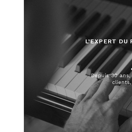
L’EXPERT DU 
Depuis 30 ans,
client