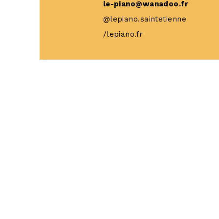
le-piano@wanadoo.fr
@lepiano.saintetienne
/lepiano.fr